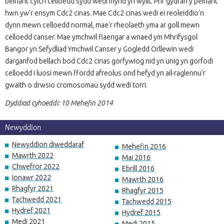
beiriant cylch celloedd sydd wedi mynd yn wyllt. Prif gydran y peiriant
hwn yw'r ensym Cdc2 cinas. Mae Cdc2 cinas wedi ei reoleiddio'n
dynn mewn celloedd normal, mae'r rheolaeth yma ar goll mewn
celloedd canser. Mae ymchwil flaengar a wnaed ym Mhrifysgol
Bangor yn Sefydliad Ymchwil Canser y Gogledd Orllewin wedi
darganfod bellach bod Cdc2 cinas gorfywiog nid yn unig yn gorfodi
celloedd i luosi mewn ffordd afreolus ond hefyd yn ail-raglennu’r
gwaith o drwsio cromosomau sydd wedi torri.
Dyddiad cyhoeddi: 10 Mehefin 2014
Newyddion
Newyddion diweddaraf
Mehefin 2016
Mawrth 2022
Mai 2016
Chwefror 2022
Ebrill 2016
Ionawr 2022
Mawrth 2016
Rhagfyr 2021
Rhagfyr 2015
Tachwedd 2021
Tachwedd 2015
Hydref 2021
Hydref 2015
Medi 2021
Medi 2015