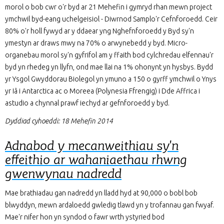
morol o bob cwr o'r byd ar 21 Mehefin i gymryd rhan mewn project
ymchwil byd-eang uchelgeisiol - Diwrnod Samplo'r Cefnforoedd. Ceir
80% o'r holl fywyd ar y ddaear yng Nghefnforoedd y Byd sy'n
ymestyn ar draws mwy na 70% o arwynebedd y byd. Micro-
organebau morol sy'n gyfrifol am y ffaith bod cylchredau elfennau'r
byd yn rhedeg yn llyfn, ond mae llai na 1% ohonynt yn hysbys. Bydd
yr Ysgol Gwyddorau Biolegol yn ymuno a 150 o gyrff ymchwil o Ynys
yr Iâ i Antarctica ac o Moreea (Polynesia Ffrengig) i Dde Affrica i
astudio a chynnal prawf iechyd ar gefnforoedd y byd.
Dyddiad cyhoeddi: 18 Mehefin 2014
Adnabod y mecanweithiau sy'n
effeithio ar wahaniaethau rhwng
gwenwynau nadredd
Mae brathiadau gan nadredd yn lladd hyd at 90,000 o bobl bob
blwyddyn, mewn ardaloedd gwledig tlawd yn y trofannau gan fwyaf.
Mae'r nifer hon yn syndod o fawr wrth ystyried bod