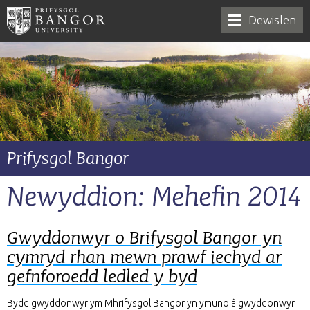
Dewislen
Prifysgol Bangor
Newyddion: Mehefin 2014
Gwyddonwyr o Brifysgol Bangor yn
cymryd rhan mewn prawf iechyd ar
gefnforoedd ledled y byd
Bydd gwyddonwyr ym Mhrifysgol Bangor yn ymuno â gwyddonwyr