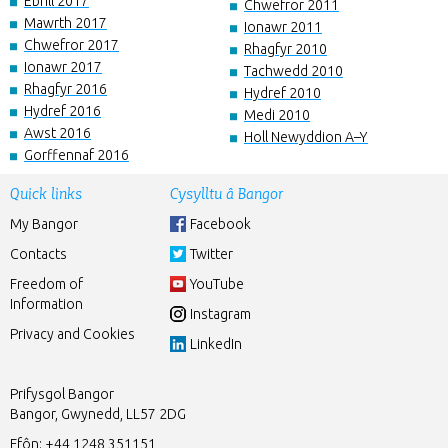
Ebrill 2017
Chwefror 2011
Mawrth 2017
Ionawr 2011
Chwefror 2017
Rhagfyr 2010
Ionawr 2017
Tachwedd 2010
Rhagfyr 2016
Hydref 2010
Hydref 2016
Medi 2010
Awst 2016
Holl Newyddion A–Y
Gorffennaf 2016
Quick links
Cysylltu â Bangor
My Bangor
Facebook
Contacts
Twitter
Freedom of
YouTube
Information
Instagram
Privacy and Cookies
LinkedIn
Prifysgol Bangor
Bangor, Gwynedd, LL57 2DG
Ffôn:
+44 1248 351151