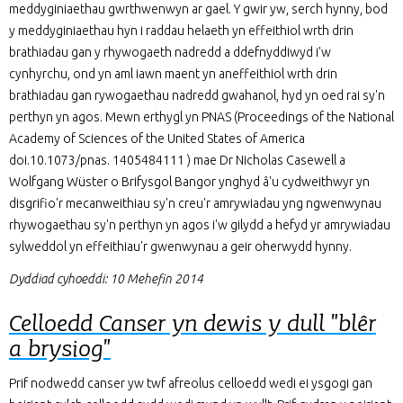
meddyginiaethau gwrthwenwyn ar gael. Y gwir yw, serch hynny, bod
y meddyginiaethau hyn i raddau helaeth yn effeithiol wrth drin
brathiadau gan y rhywogaeth nadredd a ddefnyddiwyd i'w
cynhyrchu, ond yn aml iawn maent yn aneffeithiol wrth drin
brathiadau gan rywogaethau nadredd gwahanol, hyd yn oed rai sy'n
perthyn yn agos. Mewn erthygl yn PNAS (Proceedings of the National
Academy of Sciences of the United States of America
doi.10.1073/pnas. 1405484111 ) mae Dr Nicholas Casewell a
Wolfgang Wüster o Brifysgol Bangor ynghyd â'u cydweithwyr yn
disgrifio'r mecanweithiau sy'n creu'r amrywiadau yng ngwenwynau
rhywogaethau sy'n perthyn yn agos i'w gilydd a hefyd yr amrywiadau
sylweddol yn effeithiau'r gwenwynau a geir oherwydd hynny.
Dyddiad cyhoeddi: 10 Mehefin 2014
Celloedd Canser yn dewis y dull "blêr
a brysiog"
Prif nodwedd canser yw twf afreolus celloedd wedi ei ysgogi gan